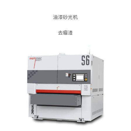
油漆砂光机
去瘤渣