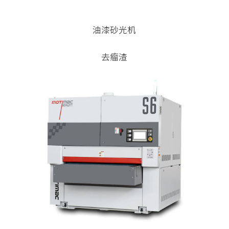
油漆砂光机
去瘤渣